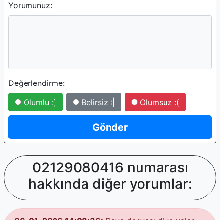
Yorumunuz:
Değerlendirme:
Olumlu :)
Belirsiz :|
Olumsuz :(
02129080416 numarası
hakkında diğer yorumlar: