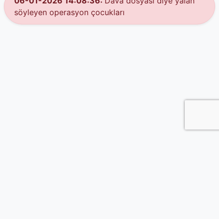
06-01-2026 14:08:36:
Dava dosyası diye yalan
söyleyen operasyon çocukları
© 2026 Istenmeyen.com
Hakkımızda
|
Gizlilik Bildirimi
|
Türkiye Alan Kodları