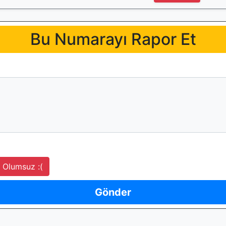
Bu Numarayı Rapor Et
Olumsuz :(