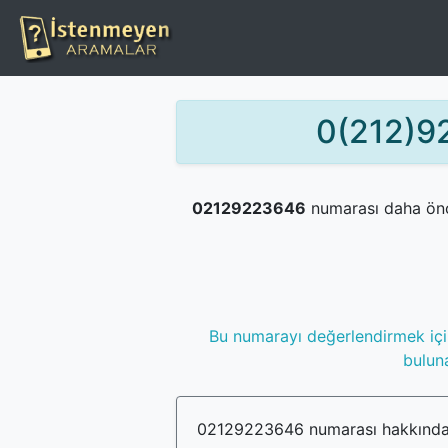
0(212)92
02129223646
numarası daha ön
Bu numarayı değerlendirmek iç
buluna
02129223646 numarası hakkında b