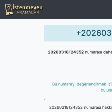
+2026031
20260318124352
numarası daha
Bu numarayı değerlendirmek iç
buluna
20260318124352 numarası hakkın