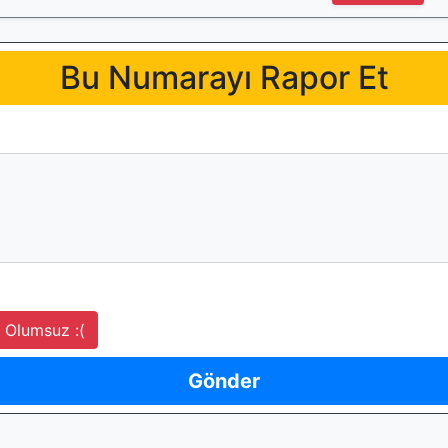
Bu Numarayı Rapor Et
Olumsuz :(